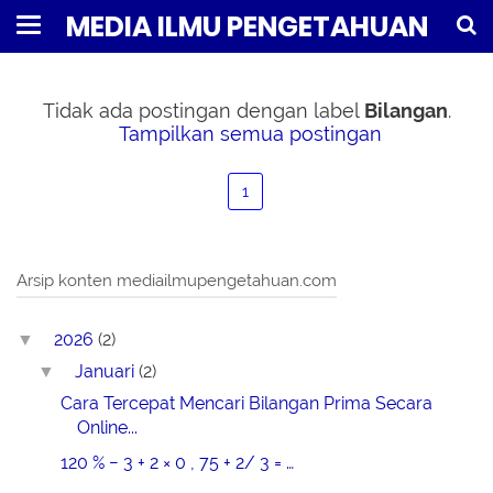
MEDIA ILMU PENGETAHUAN
Tidak ada postingan dengan label
Bilangan
.
Tampilkan semua postingan
1
Arsip konten mediailmupengetahuan.com
2026
(2)
▼
Januari
(2)
▼
Cara Tercepat Mencari Bilangan Prima Secara
Online...
120 % − 3 + 2 × 0 , 75 + 2/ 3 = …