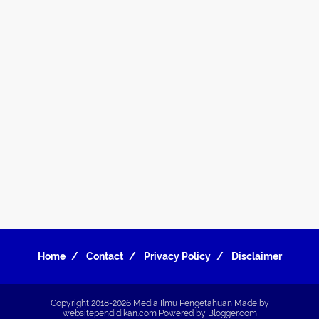
Home
Contact
Privacy Policy
Disclaimer
Copyright 2018-2026
Media Ilmu Pengetahuan
Made by
websitependidikan.com
Powered by
Blogger.com