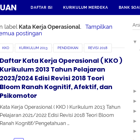
HUAN
DAFTAR ISI
KURIKULUM MERDEKA
BANK SOA
Ars
n label
Kata Kerja Operasional
.
Tampilkan
emua postingan
▼
KKO
KURIKULUM 2013
PENDIDIKAN
REVISI 2018
Daftar Kata Kerja Operasional ( KKO )
Kurikulum 2013 Tahun Pelajaran
2023/2024 Edisi Revisi 2018 Teori
Bloom Ranah Kognitif, Afektif, dan
►
Psikomotor
►
Kata Kerja Operasional ( KKO ) Kurikulum 2013 Tahun
►
Pelajaran 2021/2022 Edisi Revisi 2018 Teori Bloom
►
Ranah Kognitif/Pengetahuan …
►