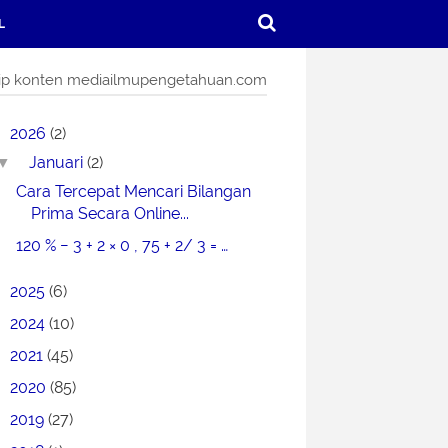
L
ip konten mediailmupengetahuan.com
2026
(2)
Januari
(2)
▼
Cara Tercepat Mencari Bilangan
Prima Secara Online...
120 % − 3 + 2 × 0 , 75 + 2/ 3 = …
2025
(6)
2024
(10)
2021
(45)
2020
(85)
2019
(27)