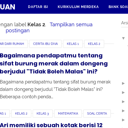
HUAN
DAFTAR ISI
KURIKULUM MERDEKA
BANK SOA
Ars
engan label
Kelas 2
.
Tampilkan semua
postingan
▼
AR DARI RUMAH
CERITA IBU DIVA
KELAS 1
KELAS 2
Bagaimana pendapatmu tentang
sifat burung merak dalam dongeng
berjudul "Tidak Boleh Malas" ini?
Bagaimana pendapatmu tentang sifat burung merak
►
dalam dongeng berjudul "Tidak Boleh Malas" ini?
►
Beberapa contoh penda…
►
►
AS 1
KELAS 2
KELAS 3
MATEMATIKA
SOAL CERITA
►
Ari memiliki sebuah kotak berisi 12