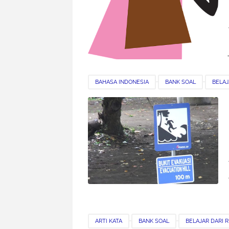
BAHASA INDONESIA
BANK SOAL
BELAJ
KUNCI JAWABAN
ARTI KATA
BANK SOAL
BELAJAR DARI 