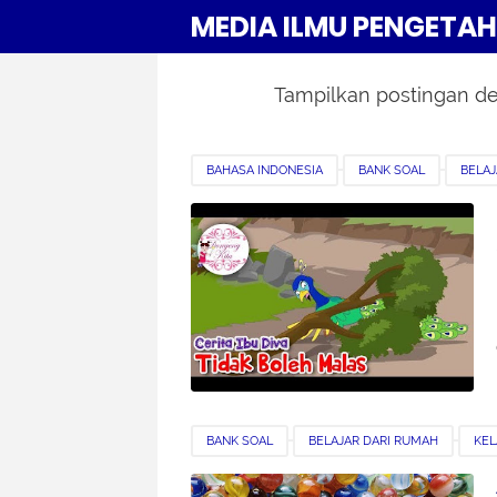
MEDIA ILMU PENGETA
Tampilkan postingan d
BAHASA INDONESIA
BANK SOAL
BELAJ
KELAS 3
BANK SOAL
BELAJAR DARI RUMAH
KEL