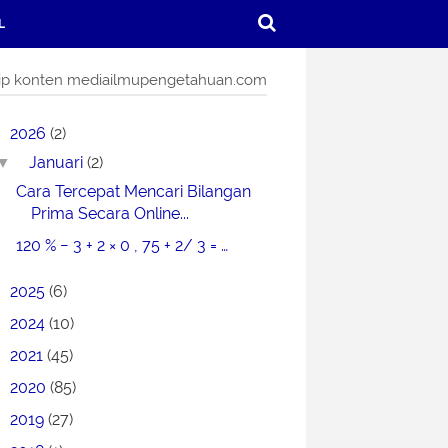
L
ip konten mediailmupengetahuan.com
2026
(2)
Januari
(2)
▼
Cara Tercepat Mencari Bilangan
Prima Secara Online...
120 % − 3 + 2 × 0 , 75 + 2/ 3 = …
2025
(6)
2024
(10)
2021
(45)
2020
(85)
2019
(27)