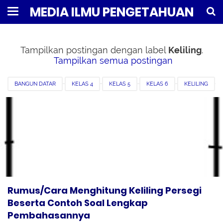
MEDIA ILMU PENGETAHUAN
Tampilkan postingan dengan label
Keliling
.
Tampilkan semua postingan
BANGUN DATAR
KELAS 4
KELAS 5
KELAS 6
KELILING
MATEMATIKA
PERSEGI
RUMUS MATEMATIKA
SEGI EMPAT
Rumus/Cara Menghitung Keliling Persegi
Beserta Contoh Soal Lengkap
Pembahasannya