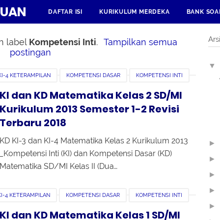
HUAN
DAFTAR ISI
KURIKULUM MERDEKA
BANK SOA
Ars
n label
Kompetensi Inti
.
Tampilkan semua
postingan
▼
KI-4 KETERAMPILAN
KOMPETENSI DASAR
KOMPETENSI INTI
TER 1
SEMESTER 2
KI dan KD Matematika Kelas 2 SD/MI
Kurikulum 2013 Semester 1-2 Revisi
Terbaru 2018
KD KI-3 dan KI-4 Matematika Kelas 2 Kurikulum 2013
►
_Kompetensi Inti (KI) dan Kompetensi Dasar (KD)
►
Matematika SD/MI Kelas II (Dua…
►
►
KI-4 KETERAMPILAN
KOMPETENSI DASAR
KOMPETENSI INTI
►
TER 1
SEMESTER 2
KI dan KD Matematika Kelas 1 SD/MI