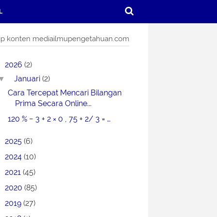
L
ip konten mediailmupengetahuan.com
2026
(2)
Januari
(2)
▼
Cara Tercepat Mencari Bilangan
Prima Secara Online...
120 % − 3 + 2 × 0 , 75 + 2/ 3 = …
2025
(6)
2024
(10)
2021
(45)
2020
(85)
2019
(27)