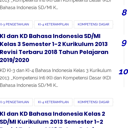
2013 _Kompetensi Inti (KI) dan Kompetensi Dasar (KD)
Bahasa Indonesia SD/MI K…
KI-3 PENGETAHUAN
KI-4 KETERAMPILAN
KOMPETENSI DASAR
EMESTER 1
SEMESTER 2
KI dan KD Bahasa Indonesia SD/MI
Kelas 3 Semester 1-2 Kurikulum 2013
Revisi Terbaru 2018 Tahun Pelajaran
2019/2020
KD KI-3 dan KI-4 Bahasa Indonesia Kelas 3 Kurikulum
2013 _Kompetensi Inti (KI) dan Kompetensi Dasar (KD)
Bahasa Indonesia SD/MI K…
KI-3 PENGETAHUAN
KI-4 KETERAMPILAN
KOMPETENSI DASAR
EMESTER 1
SEMESTER 2
KI dan KD Bahasa Indonesia Kelas 2
SD/MI Kurikulum 2013 Semester 1-2