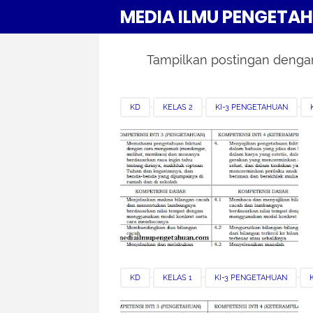
MEDIA ILMU PENGETA
Tampilkan postingan denga
KD
KELAS 2
KI-3 PENGETAHUAN
KURIKULUM 2013
MATEMATIKA
SEMES
KD
KELAS 1
KI-3 PENGETAHUAN
KURIKULUM 2013
MATEMATIKA
SEMES