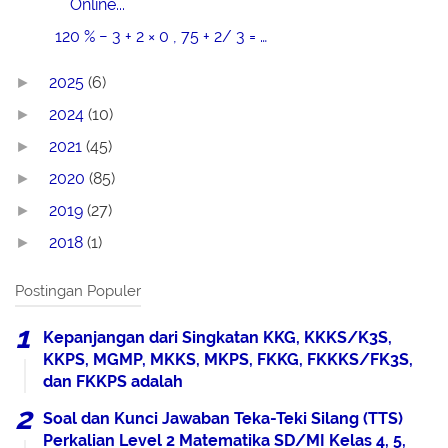
Online...
120 % − 3 + 2 × 0 , 75 + 2/ 3 = …
2025
(6)
►
2024
(10)
►
2021
(45)
►
2020
(85)
►
2019
(27)
►
2018
(1)
►
Postingan Populer
Kepanjangan dari Singkatan KKG, KKKS/K3S,
KKPS, MGMP, MKKS, MKPS, FKKG, FKKKS/FK3S,
dan FKKPS adalah
Soal dan Kunci Jawaban Teka-Teki Silang (TTS)
Perkalian Level 2 Matematika SD/MI Kelas 4, 5,