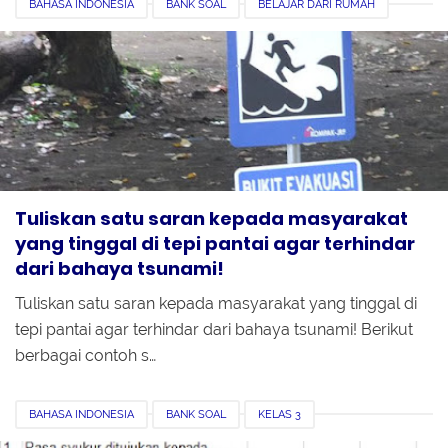
BAHASA INDONESIA
BANK SOAL
BELAJAR DARI RUMAH
KELAS 1
KELAS 2
KELAS 3
KUNCI JAWABAN
Tuliskan satu saran kepada masyarakat
yang tinggal di tepi pantai agar terhindar
dari bahaya tsunami!
Tuliskan satu saran kepada masyarakat yang tinggal di
tepi pantai agar terhindar dari bahaya tsunami! Berikut
berbagai contoh s…
BAHASA INDONESIA
BANK SOAL
KELAS 3
KUNCI JAWABAN
KURIKULUM 2013
MATEMATIKA
PJOK