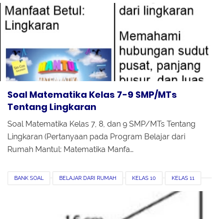
KELAS 9
MATEMATIKA
MTS
PERTANYAAN DI TVRI
SMP
Soal Matematika Kelas 7-9 SMP/MTs
Tentang Lingkaran
Soal Matematika Kelas 7, 8, dan 9 SMP/MTs Tentang
Lingkaran (Pertanyaan pada Program Belajar dari
Rumah Mantul: Matematika Manfa…
BANK SOAL
BELAJAR DARI RUMAH
KELAS 10
KELAS 11
KELAS 12
MA
MATEMATIKA
PERTANYAAN DI TVRI
SMA
SMK
TRIGONOMETRI