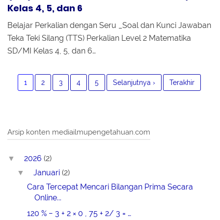
Kelas 4, 5, dan 6
Belajar Perkalian dengan Seru _Soal dan Kunci Jawaban
Teka Teki Silang (TTS) Perkalian Level 2 Matematika
SD/MI Kelas 4, 5, dan 6…
1
2
3
4
5
Selanjutnya ›
Terakhir
Arsip konten mediailmupengetahuan.com
2026
(2)
▼
Januari
(2)
▼
Cara Tercepat Mencari Bilangan Prima Secara
Online...
120 % − 3 + 2 × 0 , 75 + 2/ 3 = …