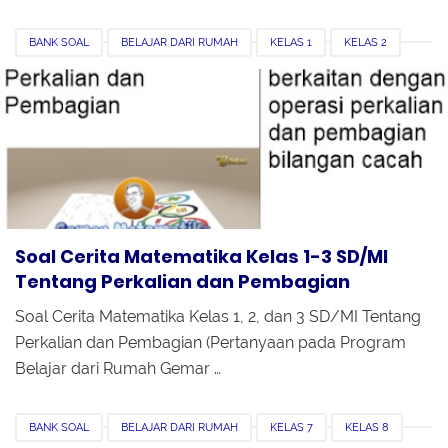
BANK SOAL
BELAJAR DARI RUMAH
KELAS 1
KELAS 2
KELAS 3
MATEMATIKA
MI
PEMBAGIAN
PERKALIAN
PERTANYAAN DI TVRI
SD
SOAL CERITA
Soal Cerita Matematika Kelas 1-3 SD/MI
Tentang Perkalian dan Pembagian
Soal Cerita Matematika Kelas 1, 2, dan 3 SD/MI Tentang
Perkalian dan Pembagian (Pertanyaan pada Program
Belajar dari Rumah Gemar …
BANK SOAL
BELAJAR DARI RUMAH
KELAS 7
KELAS 8