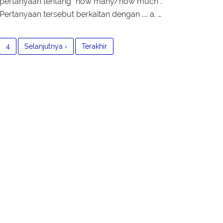
pertanyaan tentang “how many/how much”.
Pertanyaan tersebut berkaitan dengan .... a. …
4
Selanjutnya ›
Terakhir