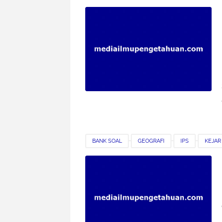
SMK
SOAL LATIHAN
BANK SOAL
GEOGRAFI
IPS
KEJAR
SMK
SOAL LATIHAN