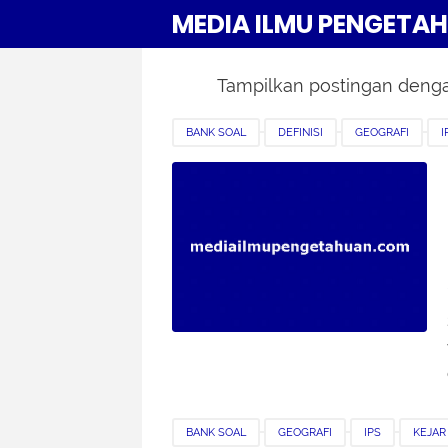
MEDIA ILMU PENGETA
Tampilkan postingan deng
BANK SOAL
DEFINISI
GEOGRAFI
I
SEMESTER 1
SMA
SMK
SOAL LAT
BANK SOAL
GEOGRAFI
IPS
KEJAR