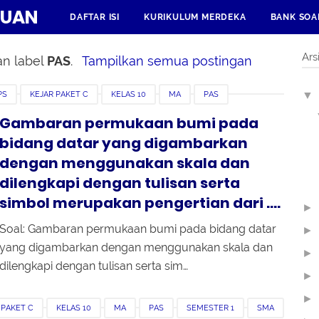
HUAN
DAFTAR ISI
KURIKULUM MERDEKA
BANK SOA
Ars
an label
PAS
.
Tampilkan semua postingan
▼
PS
KEJAR PAKET C
KELAS 10
MA
PAS
IHAN
Gambaran permukaan bumi pada
bidang datar yang digambarkan
dengan menggunakan skala dan
dilengkapi dengan tulisan serta
simbol merupakan pengertian dari ....
►
Soal: Gambaran permukaan bumi pada bidang datar
►
yang digambarkan dengan menggunakan skala dan
►
dilengkapi dengan tulisan serta sim…
►
►
 PAKET C
KELAS 10
MA
PAS
SEMESTER 1
SMA