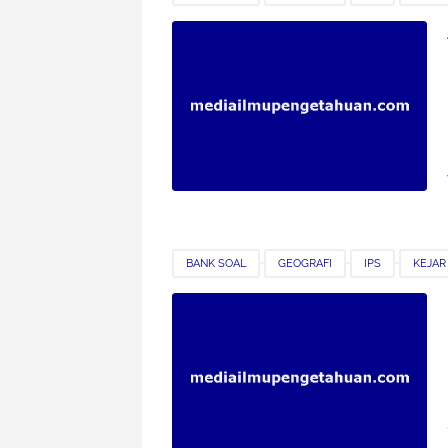
SMK
SOAL LATIHAN
BANK SOAL
GEOGRAFI
IPS
KEJAR
SMK
SOAL LATIHAN