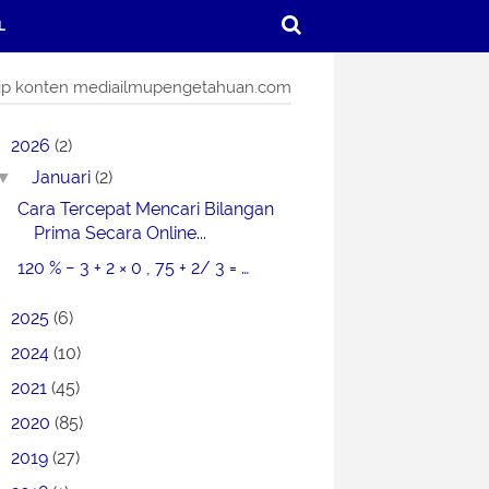
L
ip konten mediailmupengetahuan.com
2026
(2)
Januari
(2)
▼
Cara Tercepat Mencari Bilangan
Prima Secara Online...
120 % − 3 + 2 × 0 , 75 + 2/ 3 = …
2025
(6)
2024
(10)
2021
(45)
2020
(85)
2019
(27)