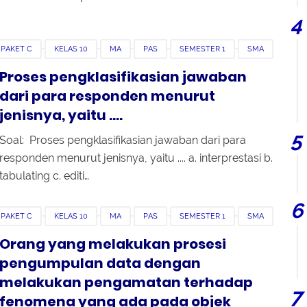
 PAKET C
KELAS 10
MA
PAS
SEMESTER 1
SMA
Proses pengklasifikasian jawaban
dari para responden menurut
jenisnya, yaitu ....
Soal: Proses pengklasifikasian jawaban dari para
responden menurut jenisnya, yaitu .... a. interprestasi b.
tabulating c. editi…
 PAKET C
KELAS 10
MA
PAS
SEMESTER 1
SMA
Orang yang melakukan prosesi
pengumpulan data dengan
melakukan pengamatan terhadap
fenomena yang ada pada objek