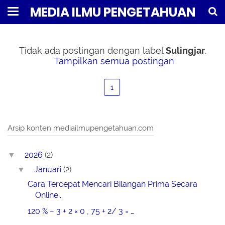
MEDIA ILMU PENGETAHUAN
Tidak ada postingan dengan label
Sulingjar
.
Tampilkan semua postingan
1
Arsip konten mediailmupengetahuan.com
2026
(2)
▼
Januari
(2)
▼
Cara Tercepat Mencari Bilangan Prima Secara
Online...
120 % − 3 + 2 × 0 , 75 + 2/ 3 = …