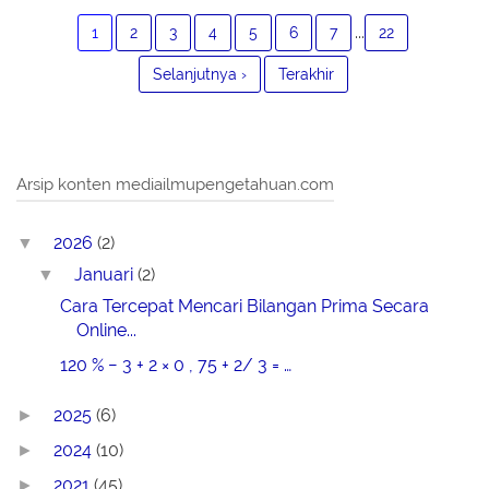
...
1
2
3
4
5
6
7
22
Selanjutnya ›
Terakhir
Arsip konten mediailmupengetahuan.com
2026
(2)
▼
Januari
(2)
▼
Cara Tercepat Mencari Bilangan Prima Secara
Online...
120 % − 3 + 2 × 0 , 75 + 2/ 3 = …
2025
(6)
►
2024
(10)
►
2021
(45)
►