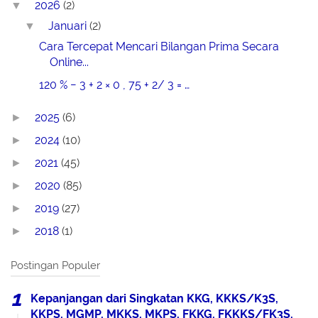
2026
(2)
▼
Januari
(2)
▼
Cara Tercepat Mencari Bilangan Prima Secara
Online...
120 % − 3 + 2 × 0 , 75 + 2/ 3 = …
2025
(6)
►
2024
(10)
►
2021
(45)
►
2020
(85)
►
2019
(27)
►
2018
(1)
►
Postingan Populer
Kepanjangan dari Singkatan KKG, KKKS/K3S,
KKPS, MGMP, MKKS, MKPS, FKKG, FKKKS/FK3S,