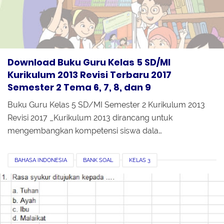
Download Buku Guru Kelas 5 SD/MI
Kurikulum 2013 Revisi Terbaru 2017
Semester 2 Tema 6, 7, 8, dan 9
Buku Guru Kelas 5 SD/MI Semester 2 Kurikulum 2013
Revisi 2017 _Kurikulum 2013 dirancang untuk
mengembangkan kompetensi siswa dala…
BAHASA INDONESIA
BANK SOAL
KELAS 3
KUNCI JAWABAN
KURIKULUM 2013
MATEMATIKA
PJOK
PPKN
REVISI 2018
SBDP
SEMESTER 1
SOAL PTS
SOAL UTS
TEMA 1