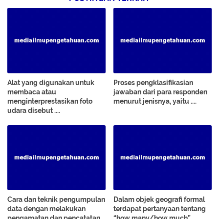
Alat yang digunakan untuk
Proses pengklasifikasian
membaca atau
jawaban dari para responden
menginterprestasikan foto
menurut jenisnya, yaitu ....
udara disebut ....
Cara dan teknik pengumpulan
Dalam objek geografi formal
data dengan melakukan
terdapat pertanyaan tentang
pengamatan dan pencatatan
“how many/how much”.