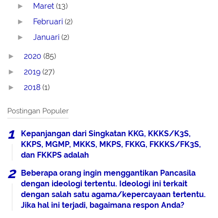
Maret
(13)
►
Februari
(2)
►
Januari
(2)
►
2020
(85)
►
2019
(27)
►
2018
(1)
►
Postingan Populer
Kepanjangan dari Singkatan KKG, KKKS/K3S,
KKPS, MGMP, MKKS, MKPS, FKKG, FKKKS/FK3S,
dan FKKPS adalah
Beberapa orang ingin menggantikan Pancasila
dengan ideologi tertentu. Ideologi ini terkait
dengan salah satu agama/kepercayaan tertentu.
Jika hal ini terjadi, bagaimana respon Anda?