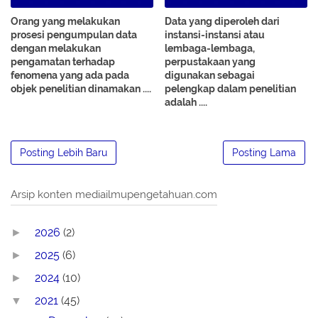
Orang yang melakukan
Data yang diperoleh dari
prosesi pengumpulan data
instansi-instansi atau
dengan melakukan
lembaga-lembaga,
pengamatan terhadap
perpustakaan yang
fenomena yang ada pada
digunakan sebagai
objek penelitian dinamakan ....
pelengkap dalam penelitian
adalah ....
Posting Lebih Baru
Posting Lama
Arsip konten mediailmupengetahuan.com
2026
(2)
►
2025
(6)
►
2024
(10)
►
2021
(45)
▼