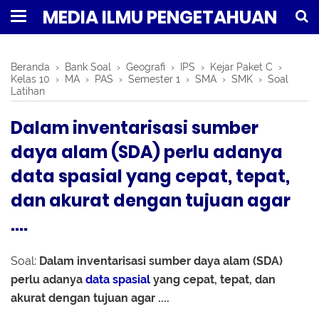
MEDIA ILMU PENGETAHUAN
Beranda
›
Bank Soal
›
Geografi
›
IPS
›
Kejar Paket C
›
Kelas 10
›
MA
›
PAS
›
Semester 1
›
SMA
›
SMK
›
Soal
Latihan
Dalam inventarisasi sumber
daya alam (SDA) perlu adanya
data spasial yang cepat, tepat,
dan akurat dengan tujuan agar
....
Soal:
Dalam inventarisasi sumber daya alam (SDA)
perlu adanya
data spasial
yang cepat, tepat, dan
akurat dengan tujuan agar ....