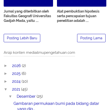
Jurnal yang diterbitkan oleh
Alat pembuktian hipotesis
Fakultas Geografi Universitas
serta pencapaian tujuan
Gadjah Mada, yaitu ....
penelitian adalah ....
Posting Lebih Baru
Posting Lama
Arsip konten mediailmupengetahuan.com
2026
(2)
►
2025
(6)
►
2024
(10)
►
2021
(45)
▼
Desember
(25)
▼
Gambaran permukaan bumi pada bidang datar
yang dig...