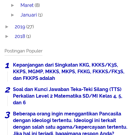
Maret
(8)
►
Januari
(1)
►
2019
(27)
►
2018
(1)
►
Postingan Populer
Kepanjangan dari Singkatan KKG, KKKS/K3S,
KKPS, MGMP, MKKS, MKPS, FKKG, FKKKS/FK3S,
dan FKKPS adalah
Soal dan Kunci Jawaban Teka-Teki Silang (TTS)
Perkalian Level 2 Matematika SD/MI Kelas 4, 5,
dan 6
Beberapa orang ingin menggantikan Pancasila
dengan ideologi tertentu. Ideologi ini terkait
dengan salah satu agama/kepercayaan tertentu.
Jika hal ini terjadi, bagaimana respon Anda?