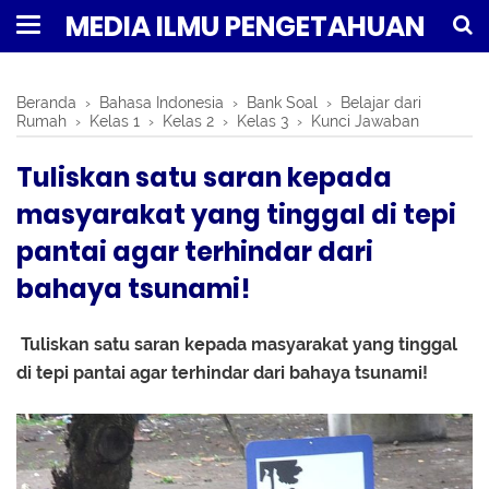
MEDIA ILMU PENGETAHUAN
Beranda
›
Bahasa Indonesia
›
Bank Soal
›
Belajar dari
Rumah
›
Kelas 1
›
Kelas 2
›
Kelas 3
›
Kunci Jawaban
Tuliskan satu saran kepada
masyarakat yang tinggal di tepi
pantai agar terhindar dari
bahaya tsunami!
Tuliskan satu saran kepada masyarakat yang tinggal
di tepi pantai agar terhindar dari bahaya tsunami!