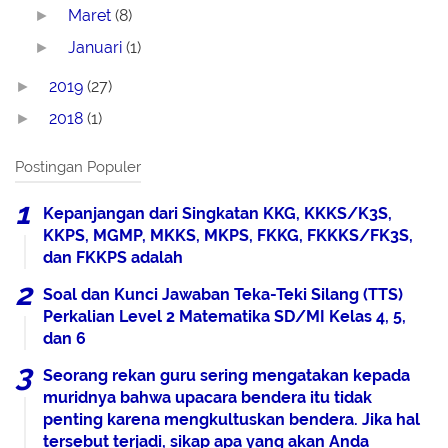
Maret
(8)
►
Januari
(1)
►
2019
(27)
►
2018
(1)
►
Postingan Populer
Kepanjangan dari Singkatan KKG, KKKS/K3S,
KKPS, MGMP, MKKS, MKPS, FKKG, FKKKS/FK3S,
dan FKKPS adalah
Soal dan Kunci Jawaban Teka-Teki Silang (TTS)
Perkalian Level 2 Matematika SD/MI Kelas 4, 5,
dan 6
Seorang rekan guru sering mengatakan kepada
muridnya bahwa upacara bendera itu tidak
penting karena mengkultuskan bendera. Jika hal
tersebut terjadi, sikap apa yang akan Anda