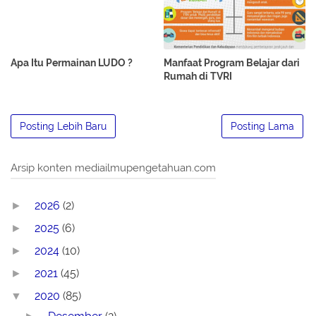
Apa Itu Permainan LUDO ?
Manfaat Program Belajar dari
Rumah di TVRI
Posting Lebih Baru
Posting Lama
Arsip konten mediailmupengetahuan.com
2026
(2)
►
2025
(6)
►
2024
(10)
►
2021
(45)
►
2020
(85)
▼